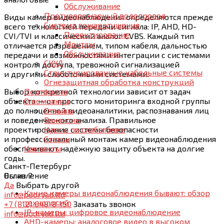
Обслуживание
Противопожарный водопровод
Виды камер видеонаблюдения определяются прежде
Система пожаротушения
всего технологией передачи сигнала: IP, AHD, HD-
Проектирование
CVI/TVI и классический аналог CVBS. Каждый тип
Монтаж
отличается разрешением, типом кабеля, дальностью
Обслуживание
передачи и возможностями интеграции с системами
СКУД
контроля доступа, тревожной сигнализацией
Структурированные кабельные системы
и другими слаботочными системами.
Огнезащитная обработка конструкций
Выбор конкретной технологии зависит от задач
Портфолио
объекта — от простого мониторинга входной группы
О компании
до полноценной видеоаналитики, распознавания лиц
Отзывы
и поведенческого анализа. Правильное
Вакансии
проектирование системы безопасности
Курсы по слаботочке
и профессиональный монтаж камер видеонаблюдения
Статьи
обеспечивают надёжную защиту объекта на долгие
Контакты
годы.
Санкт-Петербург
Оглавление
Вы из
?
Да
Выбрать другой
Какие камеры видеонаблюдения бывают: обзор
info@podryad.ltd
технологий
+7 (812) 648-8-150
Заказать звонок
IP-камеры: цифровое видеонаблюдение
info@podryad.ltd
AHD-камеры: аналоговое видео в высоком