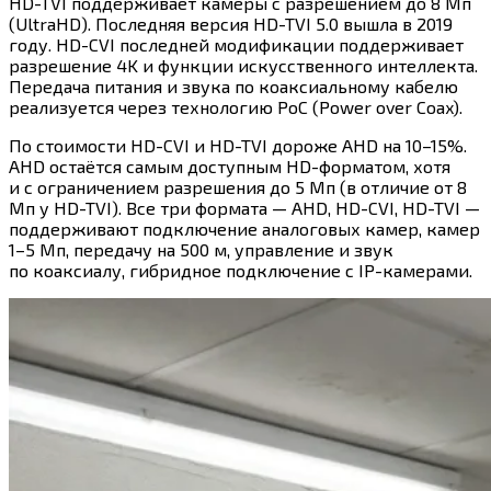
HD-TVI поддерживает камеры с разрешением до 8 Мп
(UltraHD). Последняя версия HD-TVI 5.0 вышла в 2019
году. HD-CVI последней модификации поддерживает
разрешение 4K и функции искусственного интеллекта.
Передача питания и звука по коаксиальному кабелю
реализуется через технологию PoC (Power over Coax).
По стоимости HD-CVI и HD-TVI дороже AHD на 10–15%.
AHD остаётся самым доступным HD-форматом, хотя
и с ограничением разрешения до 5 Мп (в отличие от 8
Мп у HD-TVI). Все три формата — AHD, HD-CVI, HD-TVI —
поддерживают подключение аналоговых камер, камер
1–5 Мп, передачу на 500 м, управление и звук
по коаксиалу, гибридное подключение с IP-камерами.