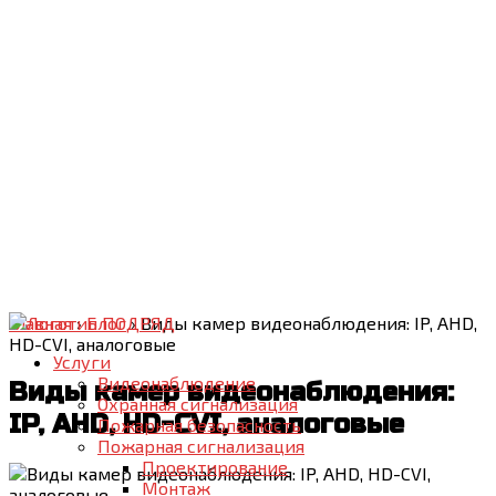
Главная
›
Блог
›
Виды камер видеонаблюдения: IP, AHD,
HD-CVI, аналоговые
Услуги
Видеонаблюдение
Виды камер видеонаблюдения:
Охранная сигнализация
IP, AHD, HD-CVI, аналоговые
Пожарная безопасность
Пожарная сигнализация
Проектирование
Монтаж