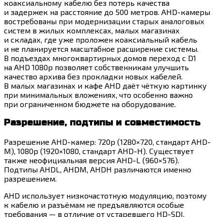
коаксиальному кабелю без потерь качества
и задержек на расстояние до 500 метров. AHD-камеры
востребованы при модернизации старых аналоговых
систем в жилых комплексах, малых магазинах
и складах, где уже проложен коаксиальный кабель
и не планируется масштабное расширение системы.
В подъездах многоквартирных домов переход с D1
на AHD 1080p позволяет собственникам улучшить
качество архива без прокладки новых кабелей.
В малых магазинах и кафе AHD даёт чёткую картинку
при минимальных вложениях, что особенно важно
при ограниченном бюджете на оборудование.
Разрешение, подтипы и совместимость
Разрешение AHD-камер: 720p (1280×720, стандарт AHD-
M), 1080p (1920×1080, стандарт AHD-H). Существует
также неофициальная версия AHD-L (960×576).
Подтипы AHDL, AHDM, AHDH различаются именно
разрешением.
AHD использует низкочастотную модуляцию, поэтому
к кабелю и разъёмам не предъявляются особые
требования — в отличие от устаревшего HD-SDI.