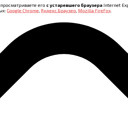
ы просматриваете его
с устаревшего браузера
Internet Exp
ых:
Google Chrome
,
Яндекс.Браузер
,
Mozilla FireFox
.