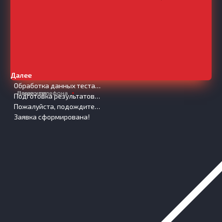
Далее
Обработка данных теста…
Ваше имя
Номер телефона
Подготовка результатов…
Пожалуйста, подождите…
Заявка сформирована!