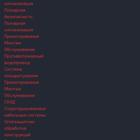
сигнализация
Пожарная
безопасность
Пожарная
сигнализация
Проектирование
Монтаж
Обслуживание
Противопожарный
водопровод
Система
пожаротушения
Проектирование
Монтаж
Обслуживание
СКУД
Структурированные
кабельные системы
Огнезащитная
обработка
конструкций