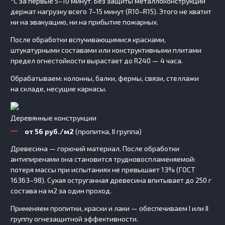
°C за первые 5–10 минут. Без защиты металлоконструкции
держат нагрузку всего 7–15 минут (R10–R15). Этого не хватит
ни на эвакуацию, ни на прибытие пожарных.
После обработки вспучивающимися красками,
штукатурными составами или конструктивными плитами
предел огнестойкости вырастает до R240 — 4 часа.
Обрабатываем: колонны, балки, фермы, связи, стеллажи
на складе, несущие каркасы.
Деревянные конструкции
от 56 руб./м2
(пропитка, II группа)
Древесина — горючий материал. После обработки
антипиренами она становится трудновоспламеняемой:
потеря массы при испытаниях не превышает 13% (ГОСТ
16363–98). Сухая оструганная древесина впитывает до 250 г
состава на м2 за один проход.
Применяем пропитки, краски и лаки — обеспечиваем I или II
группу огнезащитной эффективности.