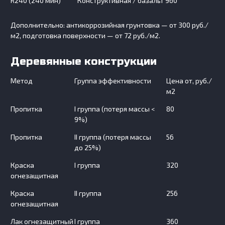
R240 (240 мин)
Конструктивная / базальт
960
Дополнительно: антикоррозийная грунтовка — от 300 руб./
м2, подготовка поверхности — от 72 руб./м2.
Деревянные конструкции
Метод
Группа эффективности
Цена от, руб./
м2
Пропитка
I группа (потеря массы <
80
9%)
Пропитка
II группа (потеря массы
56
до 25%)
Краска
I группа
320
огнезащитная
Краска
II группа
256
огнезащитная
Лак огнезащитный
I группа
360