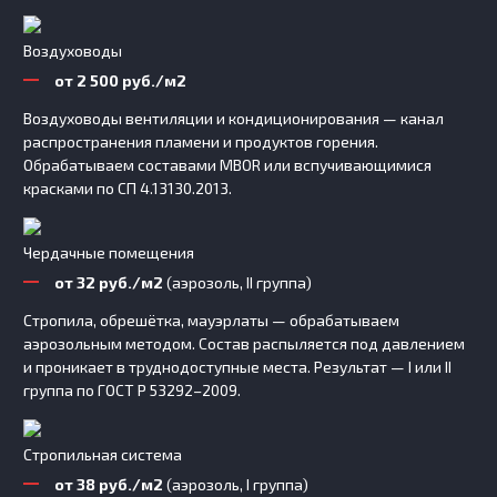
Воздуховоды
от 2 500 руб./м2
Воздуховоды вентиляции и кондиционирования — канал
распространения пламени и продуктов горения.
Обрабатываем составами MBOR или вспучивающимися
красками по СП 4.13130.2013.
Чердачные помещения
от 32 руб./м2
(аэрозоль, II группа)
Стропила, обрешётка, мауэрлаты — обрабатываем
аэрозольным методом. Состав распыляется под давлением
и проникает в труднодоступные места. Результат — I или II
группа по ГОСТ Р 53292–2009.
Стропильная система
от 38 руб./м2
(аэрозоль, I группа)