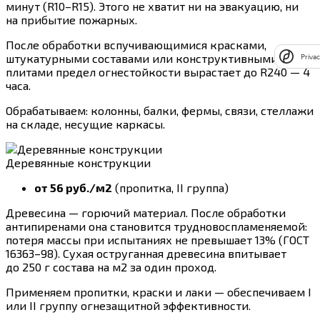
минут (R10–R15). Этого не хватит ни на эвакуацию, ни
на прибытие пожарных.
После обработки вспучивающимися красками,
штукатурными составами или конструктивными
Privac
плитами предел огнестойкости вырастает до R240 — 4
часа.
Обрабатываем: колонны, балки, фермы, связи, стеллажи
на складе, несущие каркасы.
Деревянные конструкции
от 56 руб./м2
(пропитка, II группа)
Древесина — горючий материал. После обработки
антипиренами она становится трудновоспламеняемой:
потеря массы при испытаниях не превышает 13% (ГОСТ
16363–98). Сухая оструганная древесина впитывает
до 250 г состава на м2 за один проход.
Применяем пропитки, краски и лаки — обеспечиваем I
или II группу огнезащитной эффективности.