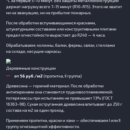
°C за первые 5–10 минут. Без защиты металлоконструкции
держат нагрузку всего 7–15 минут (R10–R15). Этого не хватит
ни на эвакуацию, ни на прибытие пожарных.
После обработки вспучивающимися красками,
штукатурными составами или конструктивными плитами
предел огнестойкости вырастает до R240 — 4 часа.
Обрабатываем: колонны, балки, фермы, связи, стеллажи
на складе, несущие каркасы.
Деревянные конструкции
от 56 руб./м2
(пропитка, II группа)
Древесина — горючий материал. После обработки
антипиренами она становится трудновоспламеняемой:
потеря массы при испытаниях не превышает 13% (ГОСТ
16363–98). Сухая оструганная древесина впитывает до 250 г
состава на м2 за один проход.
Применяем пропитки, краски и лаки — обеспечиваем I или II
группу огнезащитной эффективности.