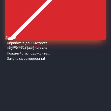
Далее
Обработка данных теста…
Ваше имя
Номер телефона
Подготовка результатов…
Пожалуйста, подождите…
Заявка сформирована!