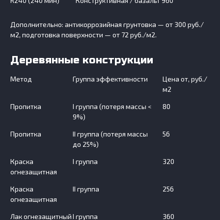
R240 (240 мин)
Конструктивная / базальт
960
Дополнительно: антикоррозийная грунтовка — от 300 руб./
м2, подготовка поверхности — от 72 руб./м2.
Деревянные конструкции
Метод
Группа эффективности
Цена от, руб./
м2
Пропитка
I группа (потеря массы <
80
9%)
Пропитка
II группа (потеря массы
56
до 25%)
Краска
I группа
320
огнезащитная
Краска
II группа
256
огнезащитная
Лак огнезащитный
I группа
360