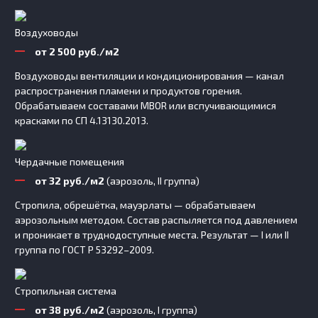
Воздуховоды
от 2 500 руб./м2
Воздуховоды вентиляции и кондиционирования — канал
распространения пламени и продуктов горения.
Обрабатываем составами MBOR или вспучивающимися
красками по СП 4.13130.2013.
Чердачные помещения
от 32 руб./м2
(аэрозоль, II группа)
Стропила, обрешётка, мауэрлаты — обрабатываем
аэрозольным методом. Состав распыляется под давлением
и проникает в труднодоступные места. Результат — I или II
группа по ГОСТ Р 53292–2009.
Стропильная система
от 38 руб./м2
(аэрозоль, I группа)