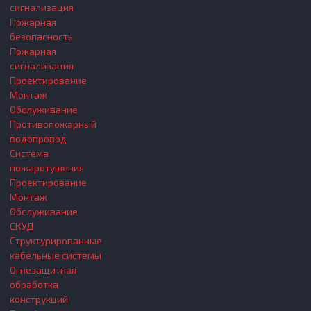
сигнализация
Пожарная
безопасность
Пожарная
сигнализация
Проектирование
Монтаж
Обслуживание
Противопожарный
водопровод
Система
пожаротушения
Проектирование
Монтаж
Обслуживание
СКУД
Структурированные
кабельные системы
Огнезащитная
обработка
конструкций