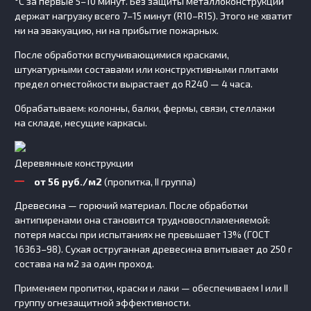
°C за первые 5–10 минут. Без защиты металлоконструкции
держат нагрузку всего 7–15 минут (R10–R15). Этого не хватит
ни на эвакуацию, ни на прибытие пожарных.
После обработки вспучивающимися красками,
штукатурными составами или конструктивными плитами
предел огнестойкости вырастает до R240 — 4 часа.
Обрабатываем: колонны, балки, фермы, связи, стеллажи
на складе, несущие каркасы.
Деревянные конструкции
от 56 руб./м2
(пропитка, II группа)
Древесина — горючий материал. После обработки
антипиренами она становится трудновоспламеняемой:
потеря массы при испытаниях не превышает 13% (ГОСТ
16363–98). Сухая оструганная древесина впитывает до 250 г
состава на м2 за один проход.
Применяем пропитки, краски и лаки — обеспечиваем I или II
группу огнезащитной эффективности.