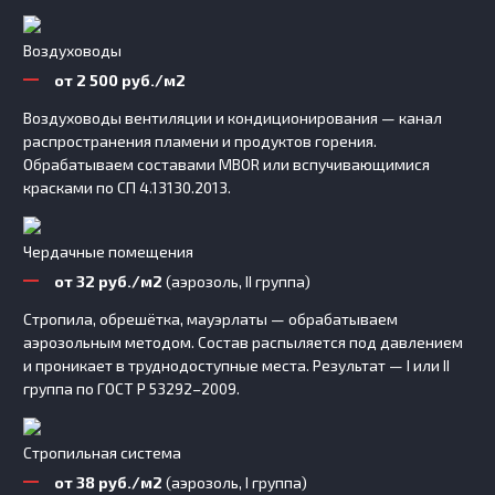
Воздуховоды
от 2 500 руб./м2
Воздуховоды вентиляции и кондиционирования — канал
распространения пламени и продуктов горения.
Обрабатываем составами MBOR или вспучивающимися
красками по СП 4.13130.2013.
Чердачные помещения
от 32 руб./м2
(аэрозоль, II группа)
Стропила, обрешётка, мауэрлаты — обрабатываем
аэрозольным методом. Состав распыляется под давлением
и проникает в труднодоступные места. Результат — I или II
группа по ГОСТ Р 53292–2009.
Стропильная система
от 38 руб./м2
(аэрозоль, I группа)