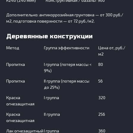
R240 (240 мин)
Конструктивная / базальт
960
Дополнительно: антикоррозийная грунтовка — от 300 руб./
м2, подготовка поверхности — от 72 руб./м2.
Деревянные конструкции
Метод
Группа эффективности
Цена от, руб./
м2
Пропитка
I группа (потеря массы <
80
9%)
Пропитка
II группа (потеря массы
56
до 25%)
Краска
I группа
320
огнезащитная
Краска
II группа
256
огнезащитная
Лак огнезащитный
I группа
360