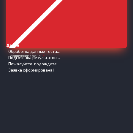
Далее
Обработка данных теста…
Ваше имя
Номер телефона
Подготовка результатов…
Пожалуйста, подождите…
Заявка сформирована!