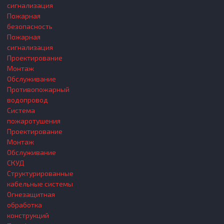
сигнализация
Пожарная
безопасность
Пожарная
сигнализация
Проектирование
Монтаж
Обслуживание
Противопожарный
водопровод
Система
пожаротушения
Проектирование
Монтаж
Обслуживание
СКУД
Структурированные
кабельные системы
Огнезащитная
обработка
конструкций